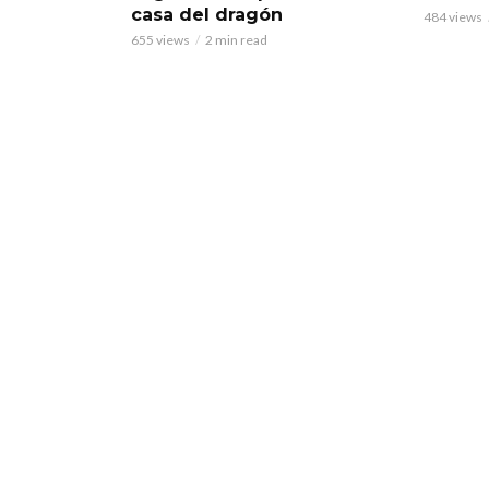
casa del dragón
484 views
655 views
2 min read