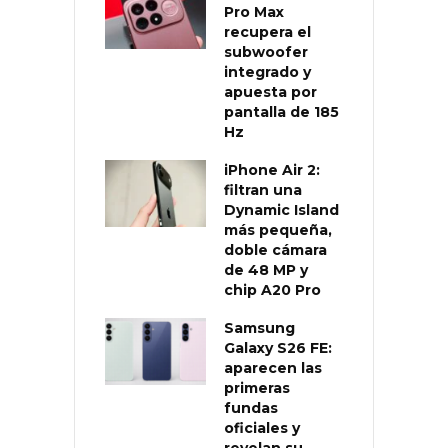
Pro Max
recupera el
subwoofer
integrado y
apuesta por
pantalla de 185
Hz
iPhone Air 2:
filtran una
Dynamic Island
más pequeña,
doble cámara
de 48 MP y
chip A20 Pro
Samsung
Galaxy S26 FE:
aparecen las
primeras
fundas
oficiales y
revelan su