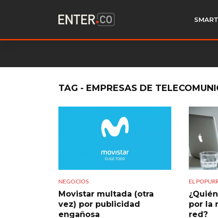
SMART
TAG - EMPRESAS DE TELECOMUN
NEGOCIOS
EL POPURR
Movistar multada (otra
¿Quién
vez) por publicidad
por la 
engañosa
red?