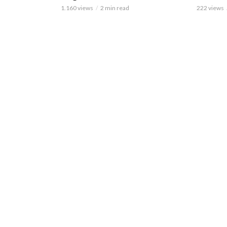
1.160 views
2 min read
222 views