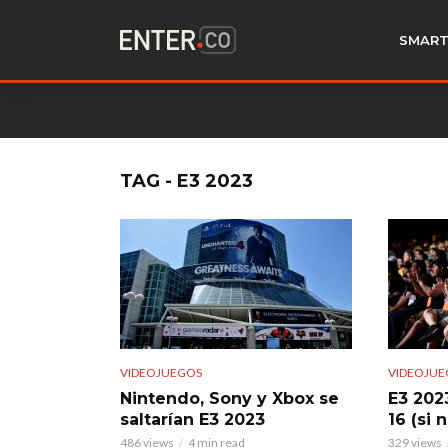
SMART
TAG - E3 2023
VIDEOJUEGOS
VIDEOJUE
Nintendo, Sony y Xbox se
E3 2023
saltarían E3 2023
16 (si 
486 views
4 min read
329 views