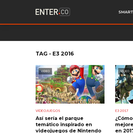
SMART
TAG - E3 2016
VIDEO
VIDEO
VIDEOJUEGOS
E3 2017
Así sería el parque
¿Cómo 
temático inspirado en
mejore
videojuegos de Nintendo
en 201