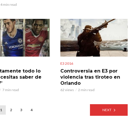
4 min read
E3 2016
tamente todo lo
Controversia en E3 por
cesitas saber de
violencia tras tiroteo en
7’
Orlando
7 min read
62 views
2 min read
1
2
3
4
NEXT