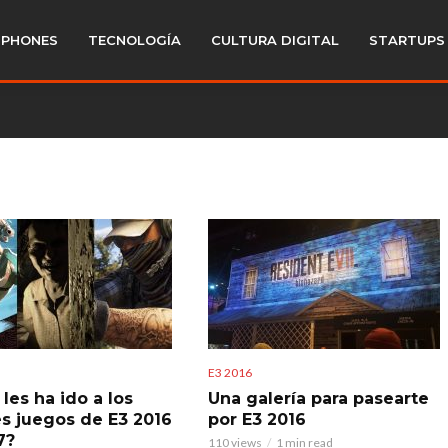
PHONES
TECNOLOGÍA
CULTURA DIGITAL
STARTUPS
E3 2016
les ha ido a los
Una galería para pasearte
s juegos de E3 2016
por E3 2016
7?
110 views
1 min read