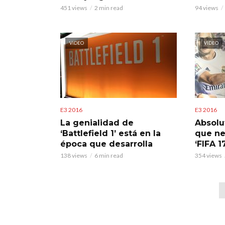
451 views
2 min read
94 views
VIDEO
VIDEO
E3 2016
E3 2016
La genialidad de
Absolu
‘Battlefield 1’ está en la
que ne
época que desarrolla
‘FIFA 1
138 views
6 min read
354 views