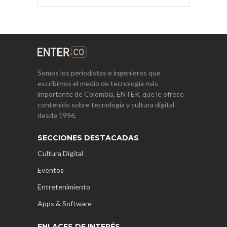
Somos los periodistas e ingenieros que
escribimos el medio de tecnología más
importante de Colombia, ENTER, que le ofrece
contenido sobre tecnología y cultura digital
desde 1996.
SECCIONES DESTACADAS
Cultura Digital
Eventos
Entretenimiento
Apps & Software
ENLACES DE INTERÉS