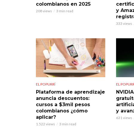
colombianos en 2025
certif
y Amaz
208 views
3 min read
registr
333 views
EL POPURRÍ
EL POPURR
Plataforma de aprendizaje
NVIDIA
anuncia descuentos:
gratuit
cursos a $3mil pesos
artific
colombianos ¿cómo
y avan
aplicar?
631 views
1.522 views
3 min read