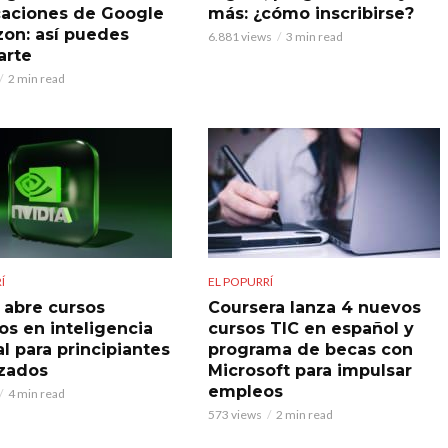
icaciones de Google
más: ¿cómo inscribirse?
on: así puedes
6.881 views
3 min read
arte
2 min read
Í
EL POPURRÍ
 abre cursos
Coursera lanza 4 nuevos
os en inteligencia
cursos TIC en español y
ial para principiantes
programa de becas con
zados
Microsoft para impulsar
empleos
4 min read
573 views
2 min read