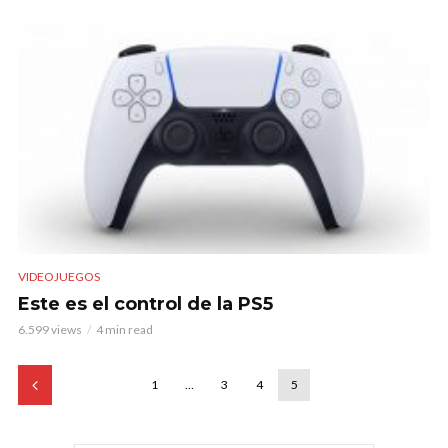
VIDEOJUEGOS
Este es el control de la PS5
6.599 views
4 min read
1
…
3
4
5