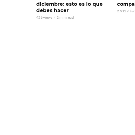
diciembre: esto es lo que
compat
debes hacer
2.912 view
456 views
2 min read