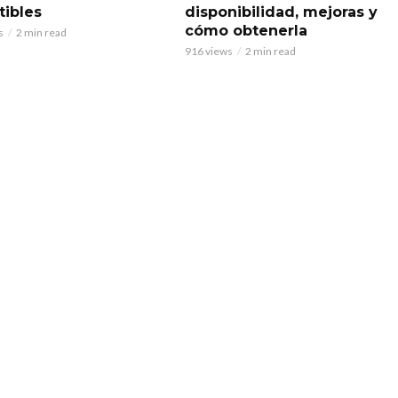
ibles
disponibilidad, mejoras y
cómo obtenerla
s
2 min read
916 views
2 min read