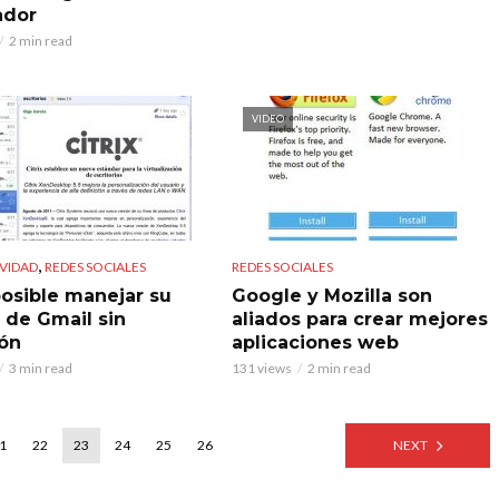
ador
2 min read
VIDEO
,
VIDAD
REDES SOCIALES
REDES SOCIALES
posible manejar su
Google y Mozilla son
 de Gmail sin
aliados para crear mejores
ón
aplicaciones web
3 min read
131 views
2 min read
1
22
23
24
25
26
NEXT