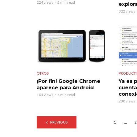
224 views
2 min read
explor
322 views
OTROS
PRODUCTI
¡Por fin! Google Chrome
Ya es 
aparece para Android
cuenta
conexi
104 views
4 min read
230 views
PREVIOUS
1
…
2