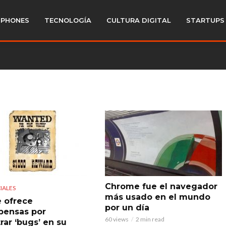
PHONES
TECNOLOGÍA
CULTURA DIGITAL
STARTUPS
Chrome fue el navegador
IALES
más usado en el mundo
 ofrece
por un día
pensas por
60 views
2 min read
rar ‘bugs’ en su