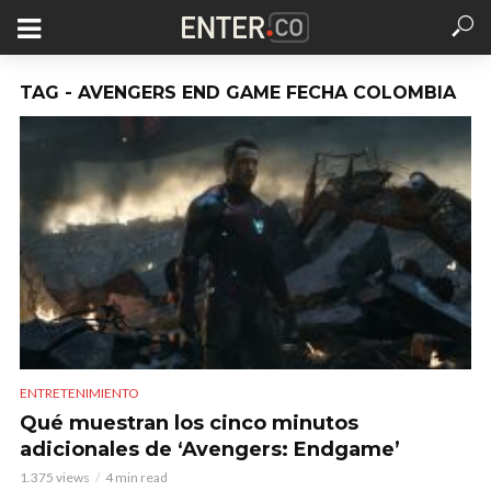
TAG - AVENGERS END GAME FECHA COLOMBIA
ENTRETENIMIENTO
Qué muestran los cinco minutos
adicionales de ‘Avengers: Endgame’
1.375 views
4 min read