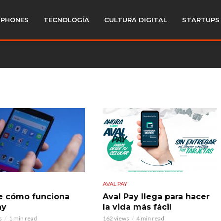
PHONES
TECNOLOGÍA
CULTURA DIGITAL
STARTUPS
AVAL PAY
e cómo funciona
Aval Pay llega para hacer
ay
la vida más fácil
s
1 min read
162 views
4 min read