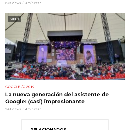
845 views
3 min read
VIDEO
GOOGLE I/O 2019
La nueva generación del asistente de
Google: (casi) impresionante
241 views
4 min read
RELACIONADOS