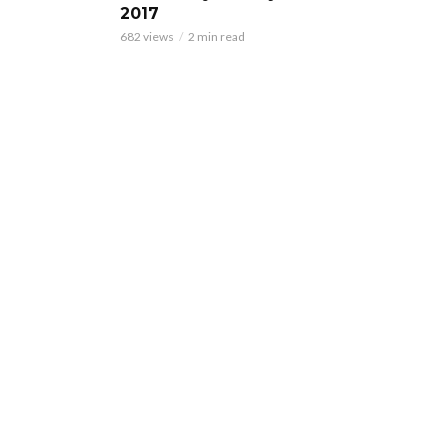
2017
682 views
2 min read