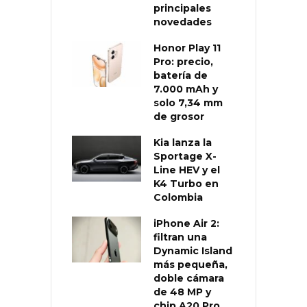
principales
novedades
Honor Play 11
Pro: precio,
batería de
7.000 mAh y
solo 7,34 mm
de grosor
Kia lanza la
Sportage X-
Line HEV y el
K4 Turbo en
Colombia
iPhone Air 2:
filtran una
Dynamic Island
más pequeña,
doble cámara
de 48 MP y
chip A20 Pro