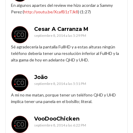
En algunos apartes del review me hizo acordar a Sammy
Perez (
http://youtu.be/XcafB1zTJk8
) (1:27)
Cesar A Carranza M
septiembre 8, 2014 a las 5:29 PM
Sé agradecería la pantalla FullHD y a estas alturas ningún
teléfono debería tener una resolución inferior al FullHD y la
alta gama de hoy en adelante QHD y UHD.
João
septiembre 8, 2014 a las 5:51 PM
A mi no me matan, porque tener un teléfono QHD y UHD
implica tener una panela en el bolsillo; literal.
VooDooChicken
septiembre 8, 2014 a las 6:22 PM