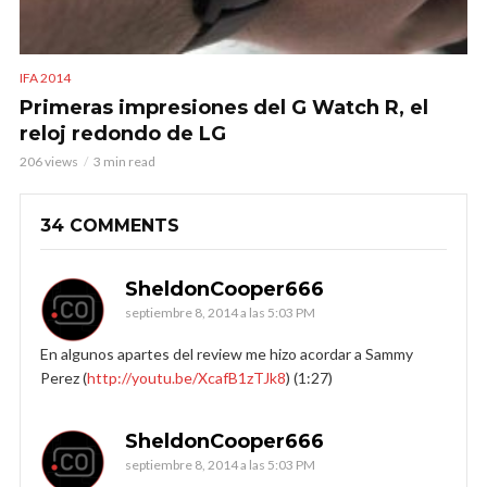
IFA 2014
Primeras impresiones del G Watch R, el
reloj redondo de LG
206 views
3 min read
34 COMMENTS
SheldonCooper666
septiembre 8, 2014 a las 5:03 PM
En algunos apartes del review me hizo acordar a Sammy
Perez (
http://youtu.be/XcafB1zTJk8
) (1:27)
SheldonCooper666
septiembre 8, 2014 a las 5:03 PM