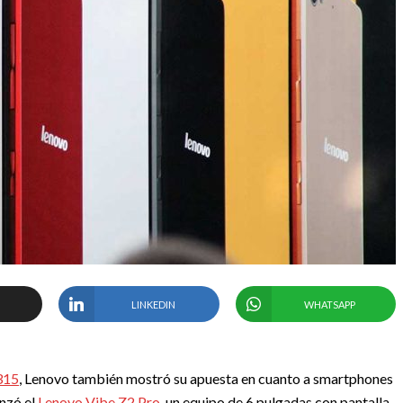
LINKEDIN
WHATSAPP
X315
, Lenovo también mostró su apuesta en cuanto a smartphones
anzó el
Lenovo Vibe Z2 Pro
, un equipo de 6 pulgadas con pantalla