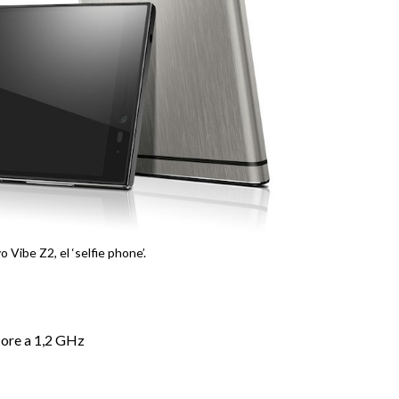
o Vibe Z2, el ‘selfie phone’.
core a 1,2 GHz