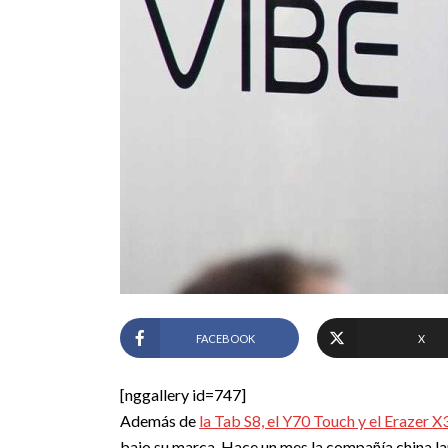
FACEBOOK
X
[nggallery id=747]
Además de
la Tab S8, el Y70 Touch y el Erazer 
bajo su marca. Hace un mes la compañía china l