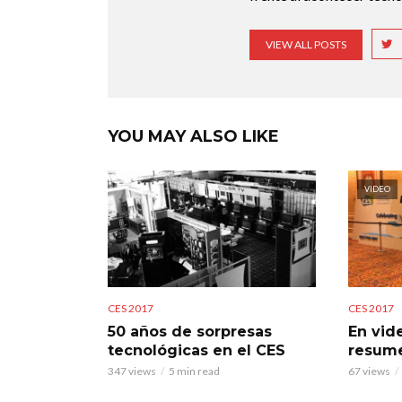
VIEW ALL POSTS
YOU MAY ALSO LIKE
VIDEO
CES 2017
CES 2017
50 años de sorpresas
En vid
tecnológicas en el CES
resume
347 views
5 min read
67 views