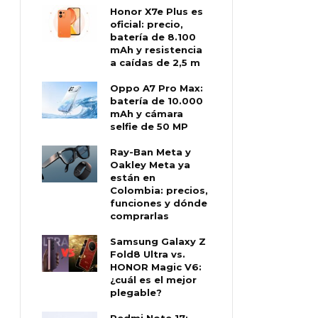
Honor X7e Plus es
oficial: precio,
batería de 8.100
mAh y resistencia
a caídas de 2,5 m
Oppo A7 Pro Max:
batería de 10.000
mAh y cámara
selfie de 50 MP
Ray-Ban Meta y
Oakley Meta ya
están en
Colombia: precios,
funciones y dónde
comprarlas
Samsung Galaxy Z
Fold8 Ultra vs.
HONOR Magic V6:
¿cuál es el mejor
plegable?
Redmi Note 17: