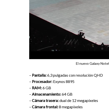
El nuevo Galaxy Note8
–
Pantalla:
6,3 pulgadas con resolución QHD
–
Procesador:
Exynos 8895
–
RAM:
6 GB
–
Almacenamiento:
64 GB
–
Cámara trasera:
dual de 12 megapíxeles
–
Cámara frontal:
8 megapíxeles