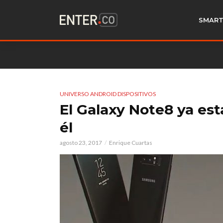
SMART
UNIVERSO ANDROID DISPOSITIVOS
El Galaxy Note8 ya est
él
agosto 23, 2017
Enrique Cuartas