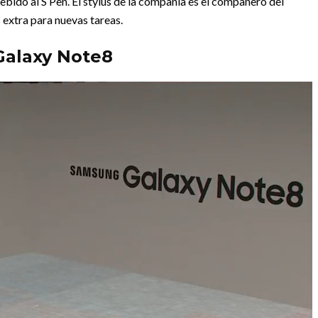
bido al S Pen. El stylus de la compañía es el compañero del
 extra para nuevas tareas.
 Galaxy Note8