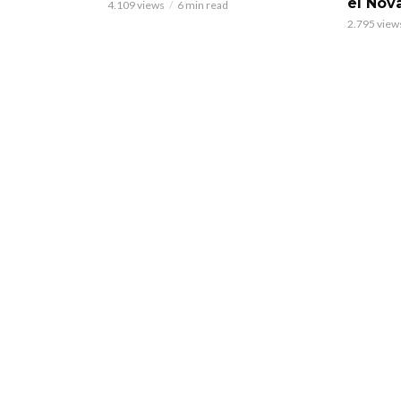
el Nov
4.109 views
6 min read
2.795 view