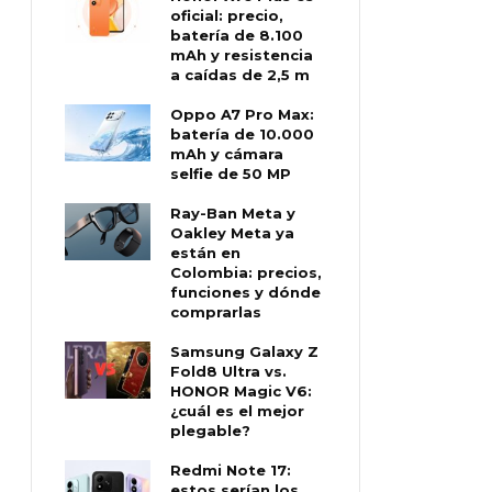
oficial: precio,
batería de 8.100
mAh y resistencia
a caídas de 2,5 m
Oppo A7 Pro Max:
batería de 10.000
mAh y cámara
selfie de 50 MP
Ray-Ban Meta y
Oakley Meta ya
están en
Colombia: precios,
funciones y dónde
comprarlas
Samsung Galaxy Z
Fold8 Ultra vs.
HONOR Magic V6:
¿cuál es el mejor
plegable?
Redmi Note 17:
estos serían los