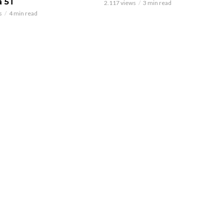
a 5T
2.117 views
3 min read
s
4 min read