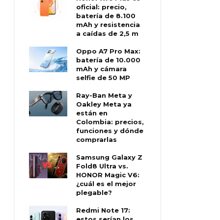
oficial: precio,
batería de 8.100
mAh y resistencia
a caídas de 2,5 m
Oppo A7 Pro Max:
batería de 10.000
mAh y cámara
selfie de 50 MP
Ray-Ban Meta y
Oakley Meta ya
están en
Colombia: precios,
funciones y dónde
comprarlas
Samsung Galaxy Z
Fold8 Ultra vs.
HONOR Magic V6:
¿cuál es el mejor
plegable?
Redmi Note 17:
estos serían los