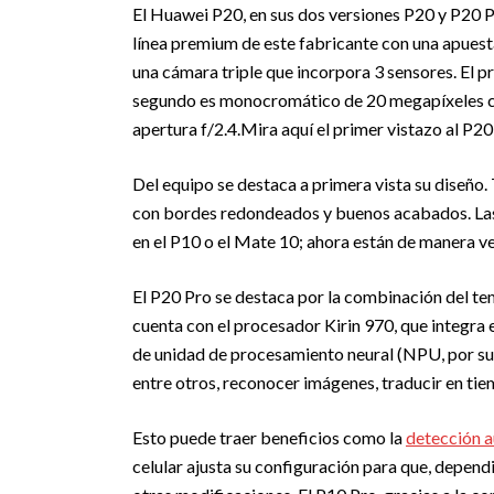
El Huawei P20, en sus dos versiones P20 y P20 Pr
línea premium de este fabricante con una apuesta
una cámara triple que incorpora 3 sensores. El p
segundo es monocromático de 20 megapíxeles con
apertura f/2.4.
Mira aquí el primer vistazo al P20
Del equipo se destaca a primera vista su diseño
con bordes redondeados y buenos acabados. Las 
en el P10 o el Mate 10; ahora están de manera ver
El P20 Pro se destaca por la combinación del tem
cuenta con el procesador Kirin 970, que integra
de unidad de procesamiento neural (NPU, por su si
entre otros, reconocer imágenes, traducir en tiem
Esto puede traer beneficios como la
detección a
celular ajusta su configuración para que, dependi