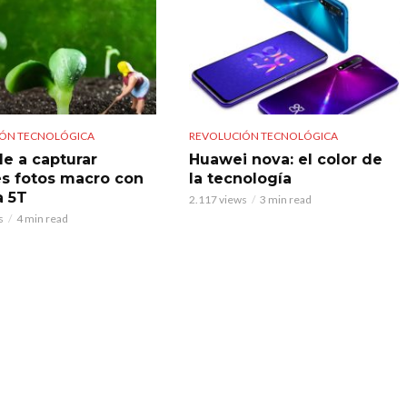
ÓN TECNOLÓGICA
REVOLUCIÓN TECNOLÓGICA
e a capturar
Huawei nova: el color de
s fotos macro con
la tecnología
a 5T
2.117 views
3 min read
s
4 min read