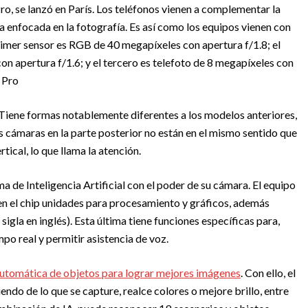
o, se lanzó en París. Los teléfonos vienen a complementar la
 enfocada en la fotografía. Es así como los equipos vienen con
rimer sensor es RGB de 40 megapíxeles con apertura f/1.8; el
 apertura f/1.6; y el tercero es telefoto de 8 megapíxeles con
 Pro
. Tiene formas notablemente diferentes a los modelos anteriores,
cámaras en la parte posterior no están en el mismo sentido que
tical, lo que llama la atención.
a de Inteligencia Artificial con el poder de su cámara. El equipo
 en el chip unidades para procesamiento y gráficos, además
gla en inglés). Esta última tiene funciones específicas para,
po real y permitir asistencia de voz.
utomática de objetos para lograr mejores imágenes
. Con ello, el
endo de lo que se capture, realce colores o mejore brillo, entre