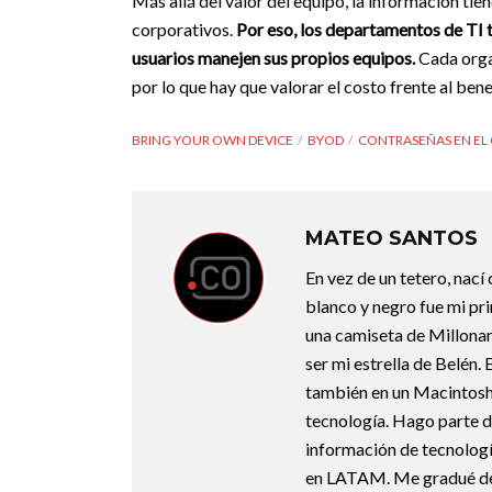
Más allá del valor del equipo, la información ti
corporativos.
Por eso, los departamentos de TI t
usuarios manejen sus propios equipos.
Cada organ
por lo que hay que valorar el costo frente al bene
BRING YOUR OWN DEVICE
BYOD
CONTRASEÑAS EN EL
MATEO SANTOS
En vez de un tetero, nací
blanco y negro fue mi pri
una camiseta de Millonari
ser mi estrella de Belén.
también en un Macintosh.
tecnología. Hago parte d
información de tecnologí
en LATAM. Me gradué de 