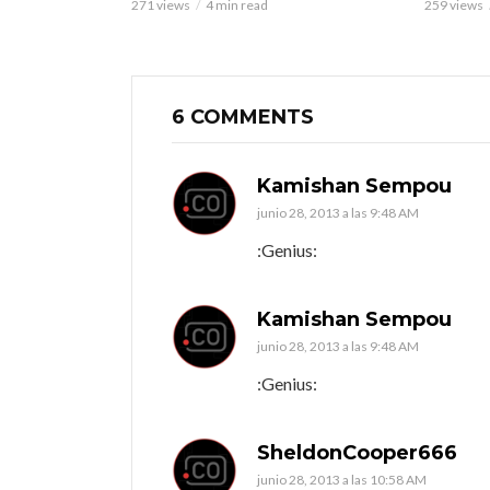
271 views
4 min read
259 views
6 COMMENTS
Kamishan Sempou
junio 28, 2013 a las 9:48 AM
:Genius:
Kamishan Sempou
junio 28, 2013 a las 9:48 AM
:Genius:
SheldonCooper666
junio 28, 2013 a las 10:58 AM