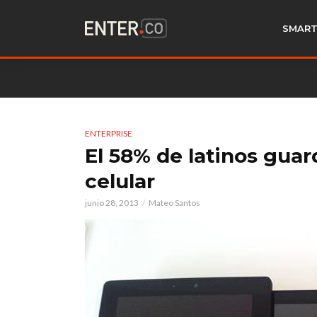
SMART
ENTERPRISE
El 58% de latinos guar
celular
junio 28, 2013
Mateo Santos