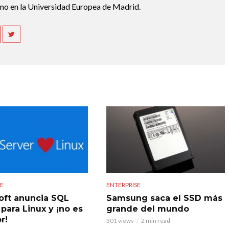
mo en la Universidad Europea de Madrid.
SE
ENTERPRISE
oft anuncia SQL
Samsung saca el SSD más
para Linux y ¡no es
grande del mundo
r!
301 views
2 min read