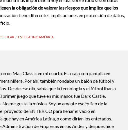
ene mucha más importancia hoy en día, sobre todo si son datos
ienen la obligación de valorar las riesgos que implica que los
ización tiene diferentes implicaciones en protección de datos,
ficio.
 CELULAR
ESET LATINOAMÉRICA
 con un Mac Classic en mi cuarto. Esa caja con pantalla en
mera niñera. Por ahí, también rondaba un balón de fútbol y
os. Desde ese día, sabía que la tecnología y el fútbol iban a
 El primer juego que tuve en mis manos fue Dark Castle,
 No me gusta la música. Soy un amante escéptico de la
el proyecto de ENTER.CO para llenar el vacío en
a que hay en América Latina, o como dirían los enterados,
Administración de Empresas en los Andes y después hice