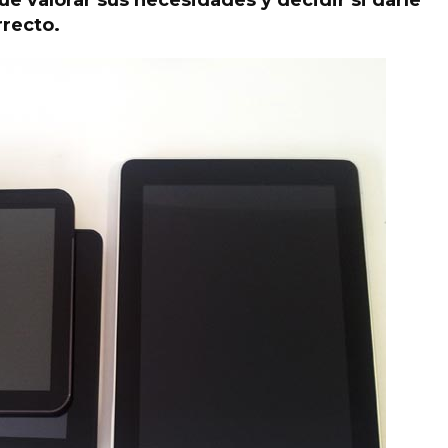
e valorar sus necesidades y decidir si darle
rrecto.