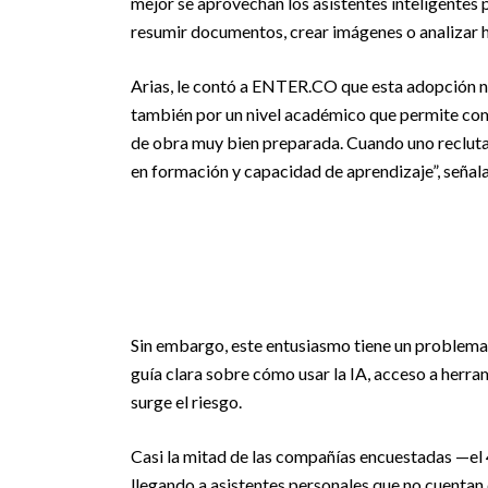
mejor se aprovechan los asistentes inteligentes 
resumir documentos, crear imágenes o analizar h
Arias, le contó a ENTER.CO que esta adopción no
también por un nivel académico que permite co
de obra muy bien preparada. Cuando uno recluta t
en formación y capacidad de aprendizaje”, señala
Sin embargo, este entusiasmo tiene un problema:
guía clara sobre cómo usar la IA, acceso a herram
surge el riesgo.
Casi la mitad de las compañías encuestadas —el 
llegando a asistentes personales que no cuentan 