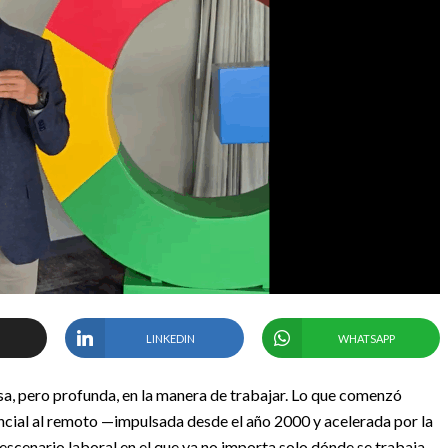
LINKEDIN
WHATSAPP
a, pero profunda, en la manera de trabajar. Lo que comenzó
ncial al remoto —impulsada desde el año 2000 y acelerada por la
cenario laboral en el que ya no importa solo dónde se trabaja,