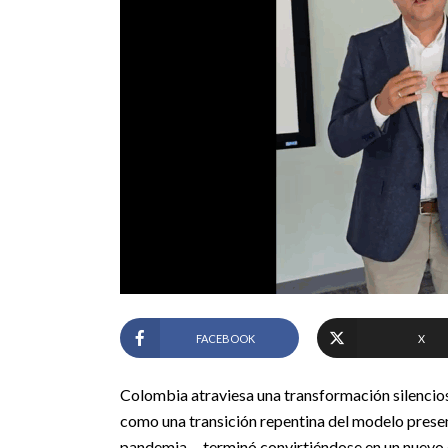
FACEBOOK
X
Colombia atraviesa una transformación silencios
como una transición repentina del modelo prese
pandemia— terminó convirtiéndose en un nuevo es