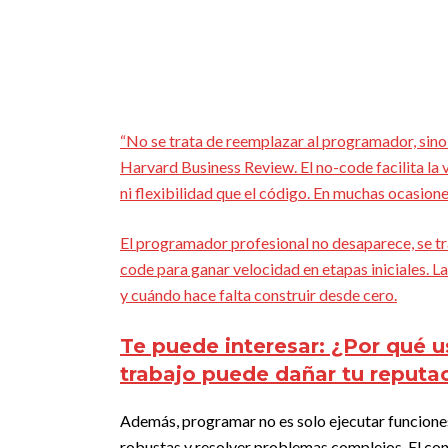
“No se trata de reemplazar al programador, sino d
Harvard Business Review. El no-code facilita la 
ni flexibilidad que el código. En muchas ocasio
El programador profesional no desaparece, se tr
code para ganar velocidad en etapas iniciales. La
y cuándo hace falta construir desde cero.
Te puede interesar:
¿Por qué us
trabajo puede dañar tu reputac
Además, programar no es solo ejecutar funciones,
robustas y resolver problemas complejos. El con