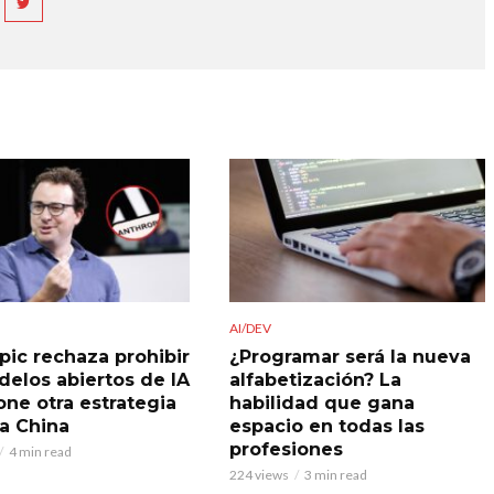
AI/DEV
pic rechaza prohibir
¿Programar será la nueva
delos abiertos de IA
alfabetización? La
one otra estrategia
habilidad que gana
 a China
espacio en todas las
profesiones
4 min read
224 views
3 min read