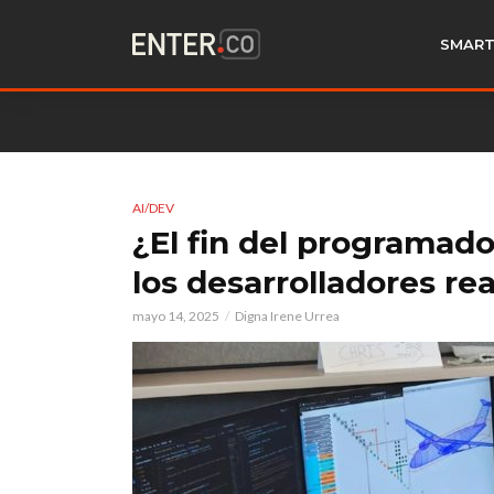
SMART
AI/DEV
¿El fin del programado
los desarrolladores re
mayo 14, 2025
Digna Irene Urrea