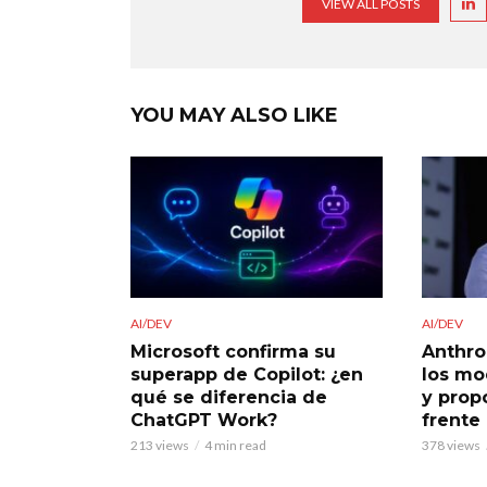
VIEW ALL POSTS
YOU MAY ALSO LIKE
AI/DEV
AI/DEV
Microsoft confirma su
Anthro
superapp de Copilot: ¿en
los mo
qué se diferencia de
y prop
ChatGPT Work?
frente
213 views
4 min read
378 views