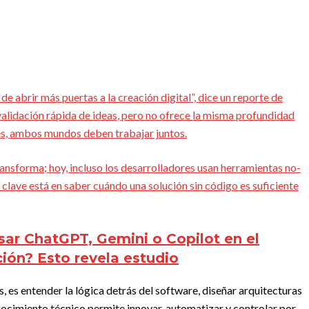
e abrir más puertas a la creación digital”, dice un reporte de
validación rápida de ideas, pero no ofrece la misma profundidad
nes, ambos mundos deben trabajar juntos.
ansforma; hoy, incluso los desarrolladores usan herramientas no-
 clave está en saber cuándo una solución sin código es suficiente
ar ChatGPT, Gemini o Copilot en el
ión? Esto revela estudio
 es entender la lógica detrás del software, diseñar arquitecturas
ocimiento técnico permite innovar, automatizar y controlar por