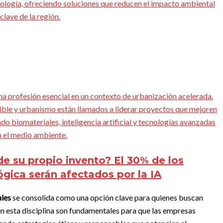
ología, ofreciendo soluciones que reducen el impacto ambiental
lave de la región.
a profesión esencial en un contexto de urbanización acelerada.
ible y urbanismo están llamados a liderar proyectos que mejoren
ando biomateriales, inteligencia artificial y tecnologías avanzadas
n el medio ambiente.
de su propio invento? El 30% de los
ógica serán afectados por la IA
ales
se consolida como una opción clave para quienes buscan
en esta disciplina son fundamentales para que las empresas