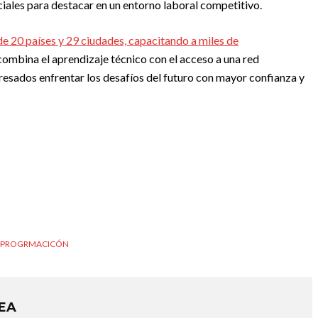
ciales para destacar en un entorno laboral competitivo.
de 20 países y 29 ciudades, capacitando a miles de
ombina el aprendizaje técnico con el acceso a una red
resados enfrentar los desafíos del futuro con mayor confianza y
PROGRMACICÓN
REA