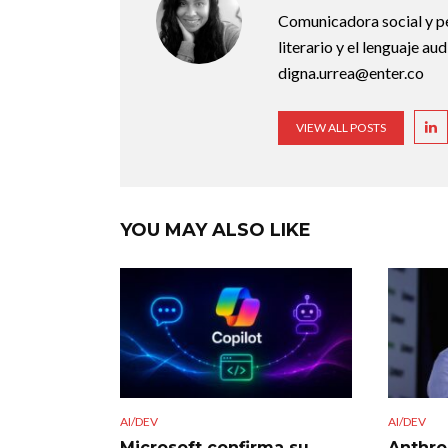
Comunicadora social y pe
literario y el lenguaje au
digna.urrea@enter.co
VIEW ALL POSTS
YOU MAY ALSO LIKE
AI/DEV
AI/DEV
Microsoft confirma su
Anthro