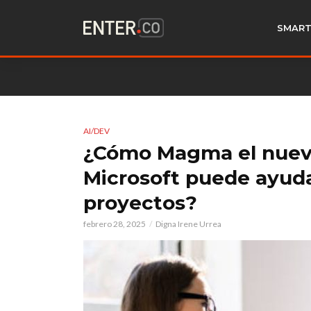
SMART
AI/DEV
¿Cómo Magma el nuev
Microsoft puede ayud
proyectos?
febrero 28, 2025
Digna Irene Urrea