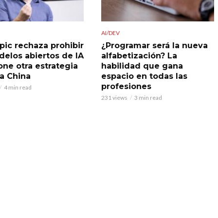
AI/DEV
pic rechaza prohibir
¿Programar será la nueva
delos abiertos de IA
alfabetización? La
one otra estrategia
habilidad que gana
 a China
espacio en todas las
profesiones
4 min read
231 views
3 min read