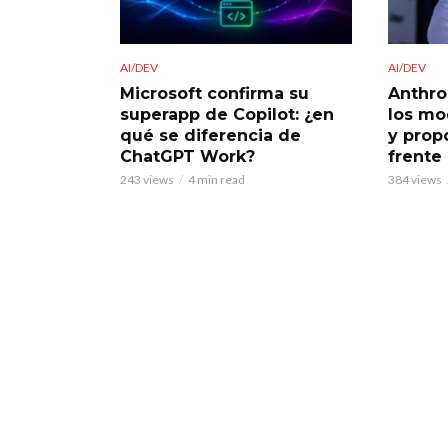
AI/DEV
AI/DEV
Microsoft confirma su
Anthro
superapp de Copilot: ¿en
los mo
qué se diferencia de
y prop
ChatGPT Work?
frente
243 views
4 min read
384 views