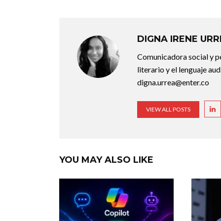
DIGNA IRENE UR
Comunicadora social y pe
literario y el lenguaje au
digna.urrea@enter.co
VIEW ALL POSTS
YOU MAY ALSO LIKE