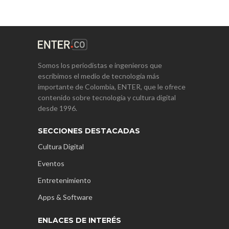
Somos los periodistas e ingenieros que
escribimos el medio de tecnología más
importante de Colombia, ENTER, que le ofrece
contenido sobre tecnología y cultura digital
desde 1996.
SECCIONES DESTACADAS
Cultura Digital
Eventos
Entretenimiento
Apps & Software
ENLACES DE INTERÉS