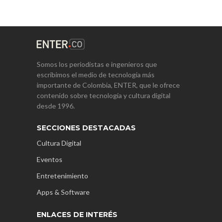
Somos los periodistas e ingenieros que
escribimos el medio de tecnología más
importante de Colombia, ENTER, que le ofrece
contenido sobre tecnología y cultura digital
desde 1996.
SECCIONES DESTACADAS
Cultura Digital
Eventos
Entretenimiento
Apps & Software
ENLACES DE INTERÉS