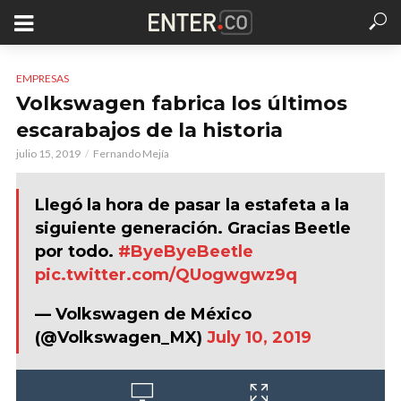
EMPRESAS
Volkswagen fabrica los últimos
escarabajos de la historia
julio 15, 2019
Fernando Mejía
Llegó la hora de pasar la estafeta a la
siguiente generación. Gracias Beetle
por todo.
#ByeByeBeetle
pic.twitter.com/QUogwgwz9q
— Volkswagen de México
(@Volkswagen_MX)
July 10, 2019