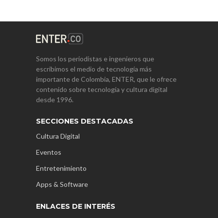
Somos los periodistas e ingenieros que
escribimos el medio de tecnología más
importante de Colombia, ENTER, que le ofrece
contenido sobre tecnología y cultura digital
desde 1996.
SECCIONES DESTACADAS
Cultura Digital
Eventos
Entretenimiento
Apps & Software
ENLACES DE INTERÉS