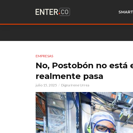
SMART
EMPRESAS
No, Postobón no está e
realmente pasa
julio 15, 2025
Digna Irene Urrea