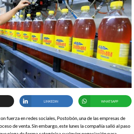
LINKEDIN
WHATSAPP
con fuerza en redes sociales, Postobón, una de las empresas de
ceso de venta. Sin embargo, este lunes la compañía salió al paso
que niega de forma categórica cualquier negociación para