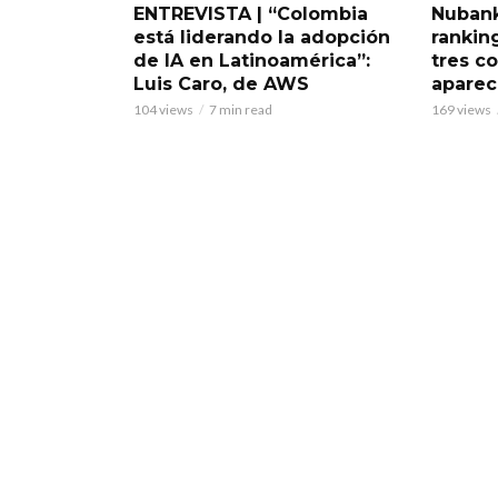
ENTREVISTA | “Colombia
Nubank
está liderando la adopción
rankin
de IA en Latinoamérica”:
tres c
Luis Caro, de AWS
aparece
104 views
7 min read
169 views