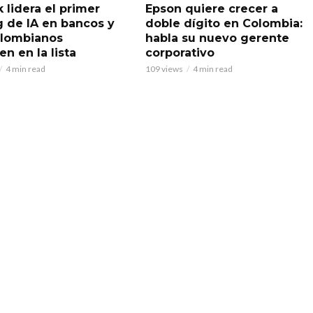
 lidera el primer
Epson quiere crecer a
g de IA en bancos y
doble dígito en Colombia:
olombianos
habla su nuevo gerente
n en la lista
corporativo
4 min read
109 views
4 min read