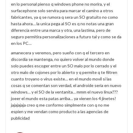
en lo personal pienso q windows phone no morira, y el
surfacephone solo servira para marcar el camino a otros
fabricantes, ya q se rumora q sera un SO gratuito no como
hasta ahora… la unica pega al SO es q no notas una gran
diferencia entre una marca y otra, una lastima, pero de
seguro permitira personalizaciones a futuro tal y como se da
en los PC…
amanecera y veremos, pero sueño con q el tercero en
discordia se mantenga, no quiero volver al mundo donde
solo puedes escoger entre un SO malo por lo cerrado y el
otro malo de cojones por lo abierto y q permite q te filtren
cuanto troyano o virus existe… en el mundo movil si las
cosas q se comentan son verdad, el androide seria en nuevo
windows… y el SO de la ventanita… mmm el nuevo linux???
joeer el mundo esta patas arriba… ya vienen los 4 jinetes!
jajajajaja creo q me conformo simplmente con q no me
espien y me vendan como producto a las agencias de
publicidad