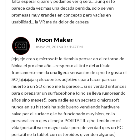
falta esperar q pare y podamos ver q sera… aunq esto
parece cada vez mas una decada perdida, solo se ven
promesas muy grandes en concepto pero vacias en
usabilidad… la VR me da dolor de cabeza
Moon Maker
mayo 25, 2016 a las 1:47 PM
jejejeje creo q microsoft le tiembla pensar en el retorno de
Nokia el proximo año… respecto al tinte del articulo
francamente me da una ligera sensacion de q no te gusta el
SO jajajajaja q elocuentes adjetivos para hacer parecer
muerto a un SO q noo me lo parece… si es verdad entonces
para q preparar un surfacephone (q no se lleva rumoreando
años sino meses!), para nadie es un secreto q microsoft
nunca en su historia ha sido bueno vendiendo hardware,
salvo por el surface q le ha funcionado muy bien, en lo
personal creo q es el mejor PORTATIL q he tenido en mi
vida (portatil va en mayusculas porq de verdad q es un PC
portatil no la tablet con esteroides q venden algunos)