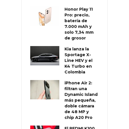
Honor Play 11
Pro: precio,
batería de
7.000 mAh y
solo 7,34 mm
de grosor
Kia lanza la
Sportage X-
Line HEV y el
K4 Turbo en
Colombia
iPhone Air 2:
filtran una
Dynamic Island
más pequeña,
doble cámara
de 48 MP y
chip A20 Pro
El REDMI K100