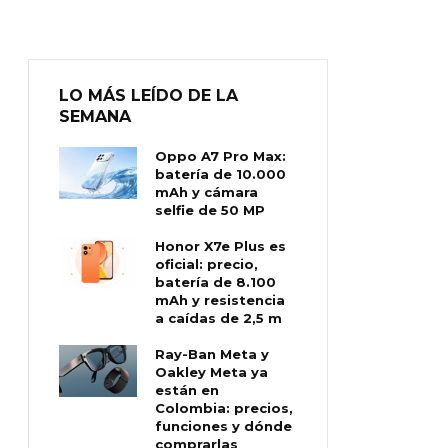
LO MÁS LEÍDO DE LA
SEMANA
Oppo A7 Pro Max:
batería de 10.000
mAh y cámara
selfie de 50 MP
Honor X7e Plus es
oficial: precio,
batería de 8.100
mAh y resistencia
a caídas de 2,5 m
Ray-Ban Meta y
Oakley Meta ya
están en
Colombia: precios,
funciones y dónde
comprarlas