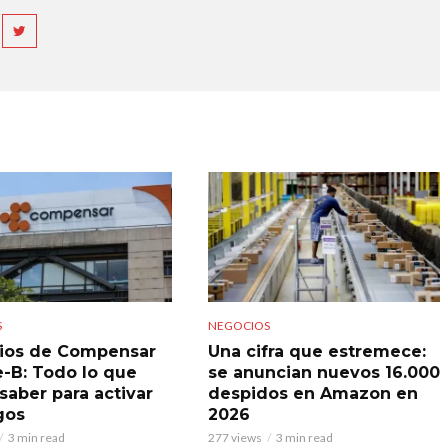
S
NEGOCIOS
ios de Compensar
Una cifra que estremece:
e-B: Todo lo que
se anuncian nuevos 16.000
saber para activar
despidos en Amazon en
gos
2026
3 min read
277 views
3 min read