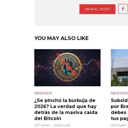
VIEW ALL POSTS
YOU MAY ALSO LIKE
NEGOCIOS
NEGOCIO
¿Se pinchó la burbuja de
Subsid
2026? La verdad que hay
por Br
detrás de la masiva caída
debes 
del Bitcoin
tus pa
527 views
3 min read
323 views