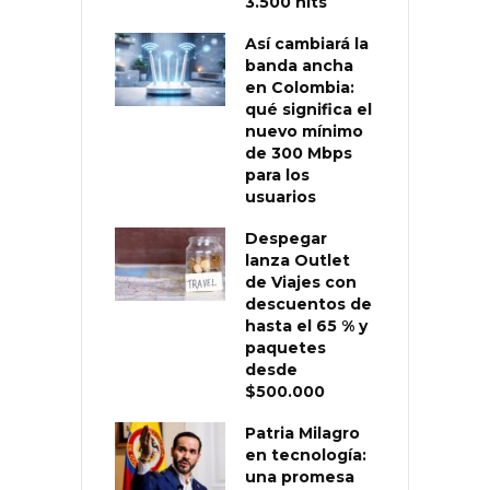
3.500 nits
Así cambiará la
banda ancha
en Colombia:
qué significa el
nuevo mínimo
de 300 Mbps
para los
usuarios
Despegar
lanza Outlet
de Viajes con
descuentos de
hasta el 65 % y
paquetes
desde
$500.000
Patria Milagro
en tecnología:
una promesa