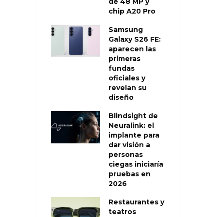
de 48 MP y
chip A20 Pro
Samsung
Galaxy S26 FE:
aparecen las
primeras
fundas
oficiales y
revelan su
diseño
Blindsight de
Neuralink: el
implante para
dar visión a
personas
ciegas iniciaría
pruebas en
2026
Restaurantes y
teatros