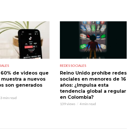
IALES
REDES SOCIALES
l 60% de videos que
Reino Unido prohíbe redes
 muestra a nuevos
sociales en menores de 16
os son generados
años: ¿Impulsa esta
tendencia global a regular
en Colombia?
3 min read
139 views
4 min read