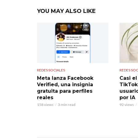
YOU MAY ALSO LIKE
REDES SOCIALES
REDES SOC
Meta lanza Facebook
Casi e
Verified, una insignia
TikTok
gratuita para perfiles
usuari
reales
por IA
158 views
3 min read
92 views