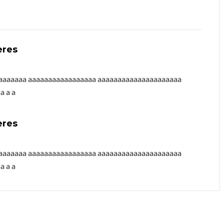
eres
aaaaaaaa aaaaaaaaaaaaaaaaa aaaaaaaaaaaaaaaaaaaaa
a a a
eres
aaaaaaaa aaaaaaaaaaaaaaaaa aaaaaaaaaaaaaaaaaaaaa
a a a