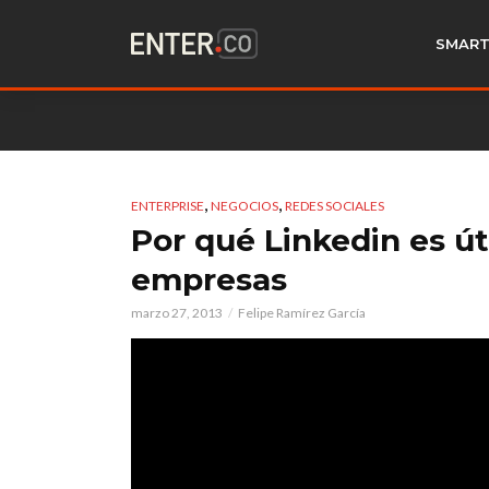
SMART
,
,
ENTERPRISE
NEGOCIOS
REDES SOCIALES
Por qué Linkedin es úti
empresas
marzo 27, 2013
Felipe Ramírez García