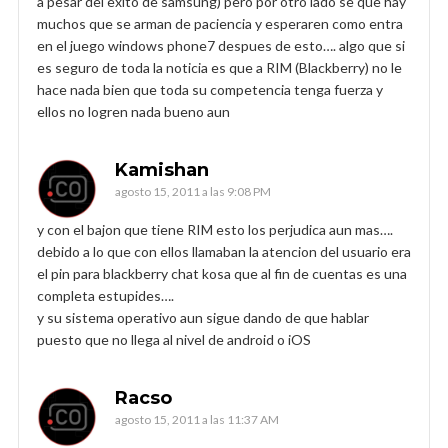
a pesar del exito de samsung) pero por otro lado se que hay
muchos que se arman de paciencia y esperaren como entra
en el juego windows phone7 despues de esto…. algo que si
es seguro de toda la noticia es que a RIM (Blackberry) no le
hace nada bien que toda su competencia tenga fuerza y
ellos no logren nada bueno aun
Kamishan
agosto 15, 2011 a las 9:08 PM
y con el bajon que tiene RIM esto los perjudica aun mas….
debido a lo que con ellos llamaban la atencion del usuario era
el pin para blackberry chat kosa que al fin de cuentas es una
completa estupides….
y su sistema operativo aun sigue dando de que hablar
puesto que no llega al nivel de android o iOS
Racso
agosto 15, 2011 a las 11:37 AM