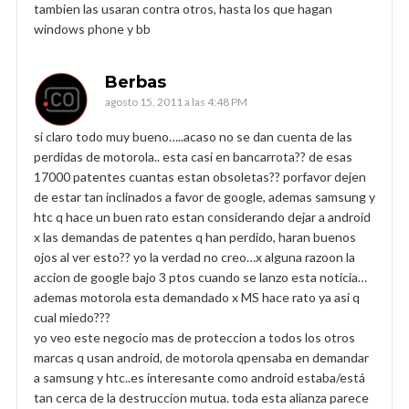
tambien las usaran contra otros, hasta los que hagan
windows phone y bb
Berbas
agosto 15, 2011 a las 4:48 PM
si claro todo muy bueno…..acaso no se dan cuenta de las
perdidas de motorola.. esta casi en bancarrota?? de esas
17000 patentes cuantas estan obsoletas?? porfavor dejen
de estar tan inclinados a favor de google, ademas samsung y
htc q hace un buen rato estan considerando dejar a android
x las demandas de patentes q han perdido, haran buenos
ojos al ver esto?? yo la verdad no creo…x alguna razoon la
accion de google bajo 3 ptos cuando se lanzo esta noticia…
ademas motorola esta demandado x MS hace rato ya asi q
cual miedo???
yo veo este negocio mas de proteccion a todos los otros
marcas q usan android, de motorola qpensaba en demandar
a samsung y htc..es interesante como android estaba/está
tan cerca de la destruccion mutua. toda esta alianza parece