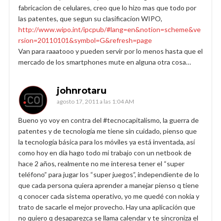
fabricacion de celulares, creo que lo hizo mas que todo por
las patentes, que segun su clasificacion WIPO,
http://www.wipo.int/ipcpub/#lang=en&notion=scheme&ve
rsion=20110101&symbol=G&refresh=page
Van para raaatooo y pueden servir por lo menos hasta que el
mercado de los smartphones mute en alguna otra cosa…
johnrotaru
agosto 17, 2011 a las 1:04 AM
Bueno yo voy en contra del #tecnocapitalismo, la guerra de
patentes y de tecnología me tiene sin cuidado, pienso que
la tecnología básica para los móviles ya está inventada, así
como hoy en día hago todo mi trabajo con un netbook de
hace 2 años, realmente no me interesa tener el “super
teléfono” para jugar los “super juegos”, independiente de lo
que cada persona quiera aprender a manejar pienso q tiene
q conocer cada sistema operativo, yo me quedé con nokia y
trato de sacarle el mejor provecho. Hay una aplicación que
no quiero q desaparezca se llama calendar y te sincroniza el