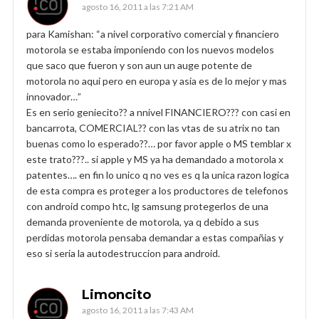
agosto 16, 2011 a las 7:21 AM
para Kamishan: “a nivel corporativo comercial y financiero
motorola se estaba imponiendo con los nuevos modelos
que saco que fueron y son aun un auge potente de
motorola no aqui pero en europa y asia es de lo mejor y mas
innovador…”
Es en serio geniecito?? a nnivel FINANCIERO??? con casi en
bancarrota, COMERCIAL?? con las vtas de su atrix no tan
buenas como lo esperado??… por favor apple o MS temblar x
este trato???.. si apple y MS ya ha demandado a motorola x
patentes…. en fin lo unico q no ves es q la unica razon logica
de esta compra es proteger a los productores de telefonos
con android compo htc, lg samsung protegerlos de una
demanda proveniente de motorola, ya q debido a sus
perdidas motorola pensaba demandar a estas compañias y
eso si seria la autodestruccion para android.
Limoncito
agosto 16, 2011 a las 7:43 AM