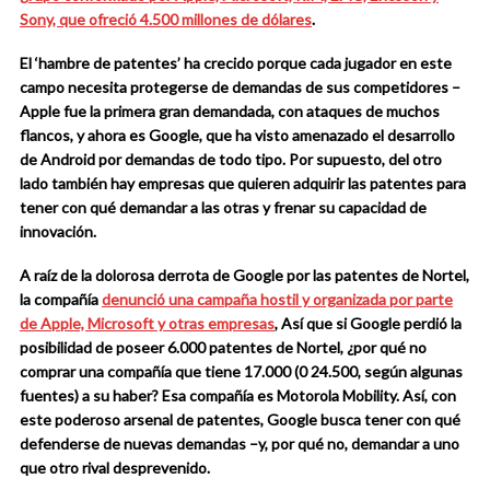
Sony, que ofreció 4.500 millones de dólares
.
El ‘hambre de patentes’ ha crecido porque cada jugador en este
campo necesita protegerse de demandas de sus competidores
–
Apple fue la primera gran demandada, con ataques de muchos
flancos, y ahora es Google, que ha visto amenazado el desarrollo
de Android por demandas de todo tipo. Por supuesto, del otro
lado también hay empresas que quieren adquirir las patentes para
tener con qué demandar a las otras y frenar su capacidad de
innovación.
A raíz de la dolorosa derrota de Google por las patentes de Nortel,
la compañía
denunció una campaña hostil y organizada por parte
de Apple, Microsoft y otras empresas
, Así que si Google perdió la
posibilidad de poseer 6.000 patentes de Nortel,
¿por qué no
comprar una compañía que tiene 17.000 (0 24.500, según algunas
fuentes) a su haber?
Esa compañía es Motorola Mobility. Así, con
este poderoso arsenal de patentes, Google busca tener con qué
defenderse de nuevas demandas –y, por qué no, demandar a uno
que otro rival desprevenido.