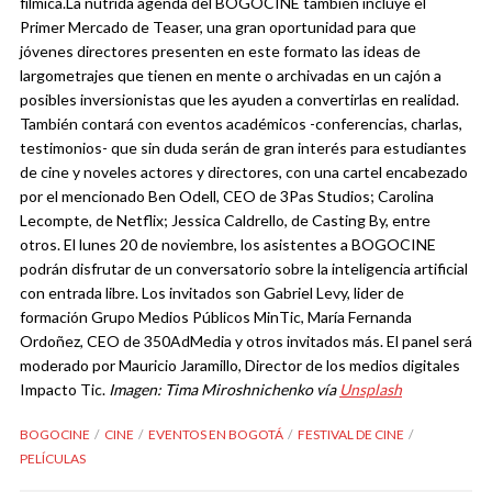
fílmica.
La nutrida agenda del
BOGOCINE
también incluye el
Primer Mercado de Teaser, una gran oportunidad para que
jóvenes directores presenten en este formato las ideas de
largometrajes que tienen en mente o archivadas en un cajón a
posibles inversionistas que les ayuden a convertirlas en realidad.
También contará con eventos académicos -conferencias, charlas,
testimonios- que sin duda serán de gran interés para estudiantes
de cine y noveles actores y directores, con una cartel encabezado
por el mencionado Ben Odell, CEO de 3Pas Studios; Carolina
Lecompte, de Netflix; Jessica Caldrello, de Casting By, entre
otros.
El lunes 20 de noviembre, los asistentes a BOGOCINE
podrán disfrutar de un conversatorio sobre la inteligencia artificial
con entrada libre. Los invitados son Gabriel Levy, lider de
formación Grupo Medios Públicos MinTic, María Fernanda
Ordoñez, CEO de 350AdMedia y otros invitados más. El panel será
moderado por Mauricio Jaramillo, Director de los medios digitales
Impacto Tic.
Imagen: Tima Miroshnichenko vía
Unsplash
BOGOCINE
CINE
EVENTOS EN BOGOTÁ
FESTIVAL DE CINE
PELÍCULAS