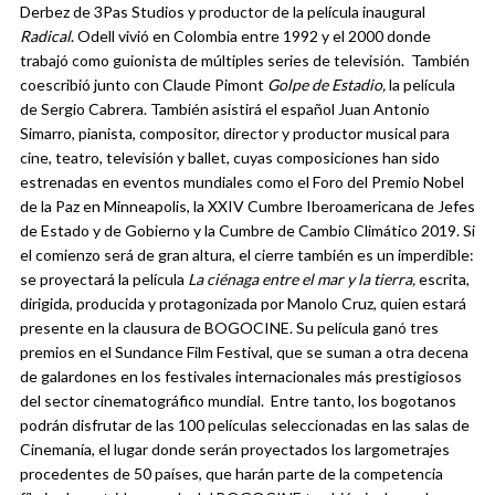
Derbez de 3Pas Studios y productor de la película inaugural
Radical
. Odell vivió en Colombia entre 1992 y el 2000 donde
trabajó como guionista de múltiples series de televisión. También
coescribió junto con Claude Pimont
Golpe de Estadio,
la película
de Sergio Cabrera. También asistirá el español
Juan Antonio
Simarro, pianista, compositor, director y productor musical para
cine, teatro, televisión y ballet, cuyas composiciones han sido
estrenadas en eventos mundiales como el Foro del Premio Nobel
de la Paz en Minneapolis, la XXIV Cumbre Iberoamericana de Jefes
de Estado y de Gobierno y la Cumbre de Cambio Climático 2019.
Si
el comienzo será de gran altura, el cierre también es un imperdible:
se proyectará la película
La ciénaga entre el mar y la tierra,
escrita,
dirigida, producida y protagonizada por Manolo Cruz, quien estará
presente en la clausura de
BOGOCINE
. Su película ganó tres
premios en el Sundance Film Festival, que se suman a otra decena
de galardones en los festivales
internacionales más prestigiosos
del sector cinematográfico mundial.
Entre tanto, los bogotanos
podrán disfrutar de las 100 películas seleccionadas en las salas de
Cinemanía, el lugar donde serán proyectados los largometrajes
procedentes de 50 países, que harán parte de la competencia