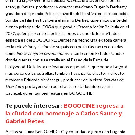
Gaitán a la
premier
de la película
Radical
, protagonizada por el
actor, guionista, productor y director mexicano Eugenio Derbez y
ganadora del premio Película Favorita del Festival en el reconocido
Sundance Film Festival.
Será el mismo Derbez, quien hizo parte del
elenco principal de
CODA
que ganó el Oscar a Mejor Película en el
2022, quien presente la película, pues es uno de los invitados
especiales del BOGOCINE. Derbez ha hecho una exitosa carrera
en la televisión y el cine de su país con películas tan recordadas
como
No se aceptan devoluciones
, y también en Estados Unidos,
donde cuenta con su estrella en el Paseo de la Fama de
Hollywood.
De la lista de invitados especiales, que pone a Bogotá
más cerca de las estrellas, también hace parte el actor y direct
or
mexicano Eduardo Verástegui
,
productor de la cinta
Sonidos de
Libertad
y protagonizada por el actor estadounidense Jim
Caviezel, quien también estará en
BOGOCINE
.
Te puede interesar:
BOGOCINE regresa a
la ciudad con homenaje a Carlos Sauce y
Gabriel Retes
A ellos se suma Ben Odell, CEO y cofundador junto con Eugenio