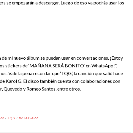
ickers se empezarán a descargar. Luego de eso ya podrás usar los
a de mi nuevo álbum se puedan usar en conversaciones. ¡Estoy
os stickers de
‘
MAÑANA SERÁ BONITO’ en WhatsApp!”,
s. Vale la pena recordar que ‘TQG’, la canción que salió hace
 de Karol G. El disco también cuenta con colaboraciones con
or, Quevedo y Romeo Santos, entre otros.
PP
TQG
WHATSAPP