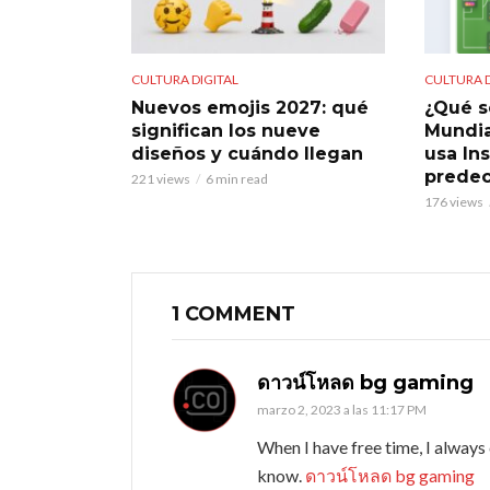
CULTURA DIGITAL
CULTURA D
Nuevos emojis 2027: qué
¿Qué s
significan los nueve
Mundia
diseños y cuándo llegan
usa In
predec
221 views
6 min read
176 views
1 COMMENT
ดาวน์โหลด bg gaming
marzo 2, 2023 a las 11:17 PM
When I have free time, I always 
know.
ดาวน์โหลด bg gaming