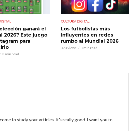
IGITAL
CULTURA DIGITAL
elección ganará el
Los futbolistas más
l 2026? Este juego
influyentes en redes
stagram para
rumbo al Mundial 2026
irlo
373 views
3 min read
3 min read
come to study your articles. It’s really good. I want you to