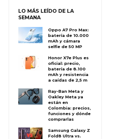
LO MÁS LEÍDO DE LA
SEMANA
Oppo A7 Pro Max:
batería de 10.000
mAh y cámara
selfie de 50 MP
Honor X7e Plus es
oficial: precio,
batería de 8.100
mAh y resistencia
a caídas de 2,5 m
Ray-Ban Meta y
Oakley Meta ya
están en
Colombia: precios,
funciones y dónde
comprarlas
Samsung Galaxy Z
Fold8 Ultra vs.