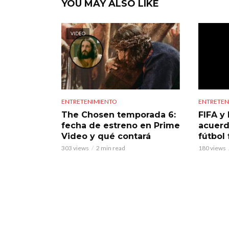
YOU MAY ALSO LIKE
VIDEO
ENTRETENIMIENTO
ENTRETEN
The Chosen temporada 6:
FIFA y 
fecha de estreno en Prime
acuerd
Video y qué contará
fútbol
303 views
2 min read
180 views