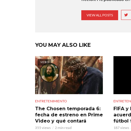
VIEW ALL POSTS
YOU MAY ALSO LIKE
VIDEO
ENTRETENIMIENTO
ENTRETEN
The Chosen temporada 6:
FIFA y 
fecha de estreno en Prime
acuerd
Video y qué contará
fútbol
355 views
2 min read
187 views