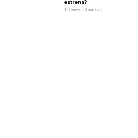
estrena?
141 views
3 min read