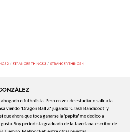
NGS 2
STRANGER THINGS 3
STRANGER THINGS 4
 GONZÁLEZ
abogado o futbolista. Pero en vez de estudiar o salir a la
asa viendo 'Dragon Ball Z', jugando 'Crash Bandicoot' y
sí que ahora que toca ganarse la 'papita' me dedico a
e gusta. Soy periodista graduado de la Javeriana, escritor de
El Tiempo, Mallpocket, entre otras revistas.