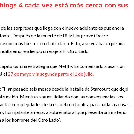
hings 4 cada vez está más cerca con sus
de las sorpresas que llega con el nuevo adelanto es que ahora
tante. Después de la muerte de Billy Hargrove (Dacre
exión más fuerte con el otro lado. Esto, a su vez hace que una
pandilla emprendiendo un viaje a El Otro Lado.
 capítulos, una estrategia que Netflix ha comenzado a usar con
á el
27 de mayo y la segunda parte el 1 de julio.
te: “Han pasado seis meses desde la batalla de Starcourt que dejó
strucción. Mientras siguen lidiando con las consecuencias, los
r las complejidades de la escuela no facilita para nada las cosas.
 y horripilante amenaza sobrenatural que presenta un misterio
n a los horrores del Otro Lado”.