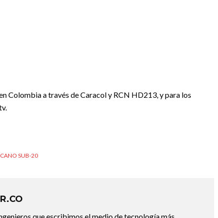
o; en Colombia a través de Caracol y RCN HD213, y para los
tv.
CANO SUB-20
R.CO
ingenieros que escribimos el medio de tecnología más