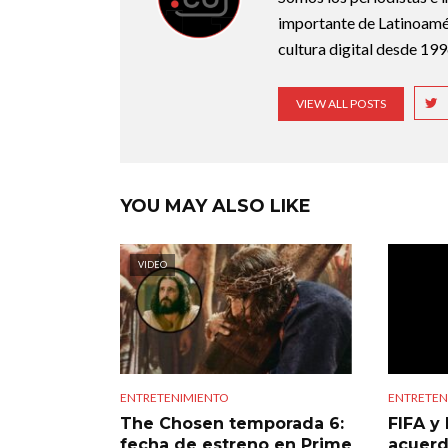
importante de Latinoamér
cultura digital desde 199
VIEW ALL POSTS
YOU MAY ALSO LIKE
VIDEO
ENTRETENIMIENTO
ENTRETEN
The Chosen temporada 6:
FIFA y 
fecha de estreno en Prime
acuerd