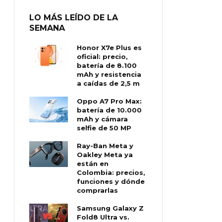
LO MÁS LEÍDO DE LA
SEMANA
Honor X7e Plus es
oficial: precio,
batería de 8.100
mAh y resistencia
a caídas de 2,5 m
Oppo A7 Pro Max:
batería de 10.000
mAh y cámara
selfie de 50 MP
Ray-Ban Meta y
Oakley Meta ya
están en
Colombia: precios,
funciones y dónde
comprarlas
Samsung Galaxy Z
Fold8 Ultra vs.