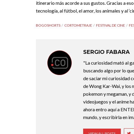
itinerario más acorde a sus gustos. Gracias a eso
tecnología, al fútbol, el amor, los animales y al ‘c
BOGOSHORTS
CORTOMETRAJE
FESTIVAL DE CINE
FE
SERGIO FABARA
"La curiosidad mató al g
buscando algo por lo que
de saciar mi curiosidad 
de Wong Kar-Wai, y los 
pokemon y megaman, y deb
videojuegos y el anime ha
ahora entro aquí a ENTE
mundo, y escribirla en i
VIEW ALL POSTS