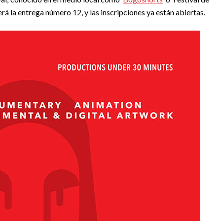
erá la entrega número 12, y las inscripciones ya están abiertas.