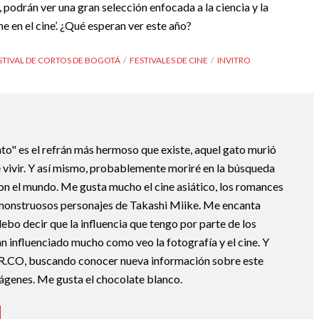
, podrán ver una gran selección enfocada a la ciencia y la
ine en el cine’. ¿Qué esperan ver este año?
STIVAL DE CORTOS DE BOGOTÁ
FESTIVALES DE CINE
INVITRO
ato" es el refrán más hermoso que existe, aquel gato murió
 vivir. Y así mismo, probablemente moriré en la búsqueda
con el mundo. Me gusta mucho el cine asiático, los romances
monstruosos personajes de Takashi Miike. Me encanta
o decir que la influencia que tengo por parte de los
n influenciado mucho como veo la fotografía y el cine. Y
R.CO, buscando conocer nueva información sobre este
mágenes. Me gusta el chocolate blanco.