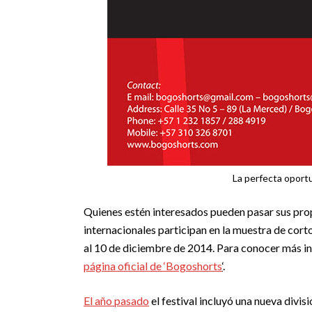
La perfecta oport
Quienes estén interesados pueden pasar sus prop
internacionales participan en la muestra de corto
al 10 de diciembre de 2014. Para conocer más inf
página oficial de ‘Bogoshorts
‘
.
El año pasado
el festival incluyó una nueva divi