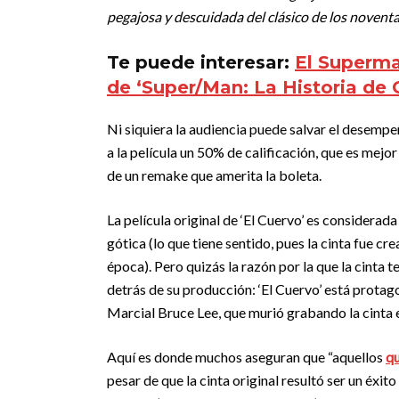
pegajosa y descuidada del clásico de los novent
Te puede interesar:
El Superma
de ‘Super/Man: La Historia de 
Ni siquiera la audiencia puede salvar el desemp
a la película un 50% de calificación, que es mejor 
de un remake que amerita la boleta.
La película original de ‘El Cuervo’ es considera
gótica (lo que tiene sentido, pues la cinta fue c
época). Pero quizás la razón por la que la cinta t
detrás de su producción: ‘El Cuervo’ está protag
Marcial Bruce Lee, que murió grabando la cinta e
Aquí es donde muchos aseguran que “aquellos
qu
pesar de que la cinta original resultó ser un éxito