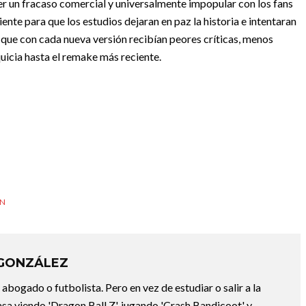
er un fracaso comercial y universalmente impopular con los fans
iente para que los estudios dejaran en paz la historia e intentaran
 que con cada nueva versión recibían peores críticas, menos
quicia hasta el remake más reciente.
WN
 GONZÁLEZ
abogado o futbolista. Pero en vez de estudiar o salir a la
asa viendo 'Dragon Ball Z', jugando 'Crash Bandicoot' y