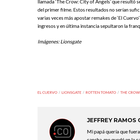
llamada ‘The Crow: City of Angels’ que resultó s
del primer filme. Estos resultados no serían sufic
varias veces más apostar remakes de ‘El Cuervo’
ingresos y en última instancia sepultaron la fran
Imágenes: Lionsgate
EL CUERVO
LIONSGATE
ROTTEN TOMATO
THE CRO
JEFFREY RAMOS
Mi papá quería que fuera 
cancha, me quedé en la c