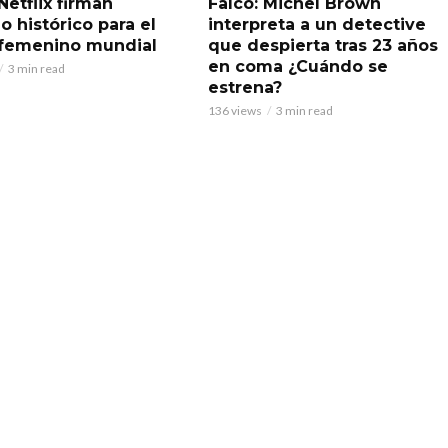
Netflix firman
Falco: Michel Brown
o histórico para el
interpreta a un detective
 femenino mundial
que despierta tras 23 años
en coma ¿Cuándo se
3 min read
estrena?
136 views
3 min read