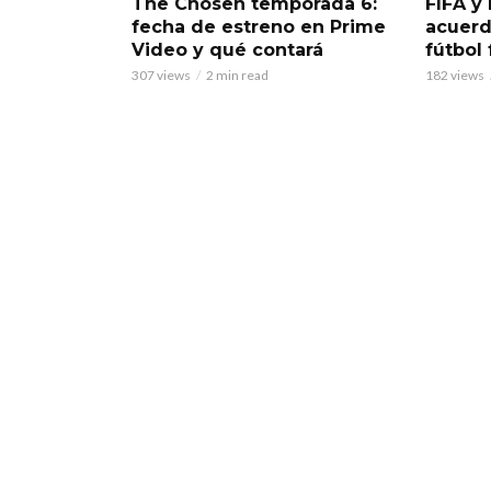
The Chosen temporada 6:
FIFA y 
fecha de estreno en Prime
acuerd
Video y qué contará
fútbol
307 views
2 min read
182 views