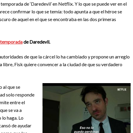
temporada de ‘Daredevil’ en Netflix. Y lo que se puede ver en el
arece confirmar lo que se temía: todo apunta a que el héroe se
scuro de aquel en el que se encontraba en las dos primeras
a temporada
de Daredevil.
autoridades de que la cárcel lo ha cambiado y propone un arreglo
, ya libre, Fisk quiere convencer a la ciudad de que su verdadero
o al que se
dad solo responde
ímite entre el
que se va a
o lo haga. Lo
 cansó de ayudar