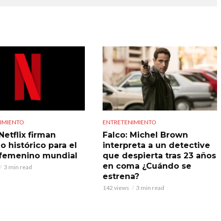
IMIENTO
ENTRETENIMIENTO
Netflix firman
Falco: Michel Brown
o histórico para el
interpreta a un detective
 femenino mundial
que despierta tras 23 años
en coma ¿Cuándo se
3 min read
estrena?
142 views
3 min read