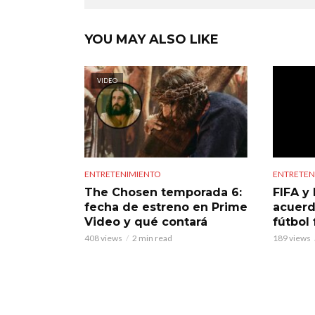
YOU MAY ALSO LIKE
VIDEO
ENTRETENIMIENTO
ENTRETEN
The Chosen temporada 6:
FIFA y 
fecha de estreno en Prime
acuerd
Video y qué contará
fútbol
408 views
2 min read
189 views