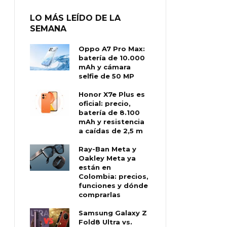
LO MÁS LEÍDO DE LA
SEMANA
Oppo A7 Pro Max:
batería de 10.000
mAh y cámara
selfie de 50 MP
Honor X7e Plus es
oficial: precio,
batería de 8.100
mAh y resistencia
a caídas de 2,5 m
Ray-Ban Meta y
Oakley Meta ya
están en
Colombia: precios,
funciones y dónde
comprarlas
Samsung Galaxy Z
Fold8 Ultra vs.