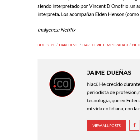
siendo interpretado por Vincent D’Onofrio, un 
interpreta. Los acompañan Elden Henson (como
Imágenes: Netflix
BULLSEYE
DAREDEVIL
DAREDEVIL TEMPORADA 3
NET
JAIME DUEÑAS
Nací. He crecido durant
periodista de profesión,
tecnología, que en Enter
mi vida cotidiana, con la
VIEW ALL POSTS