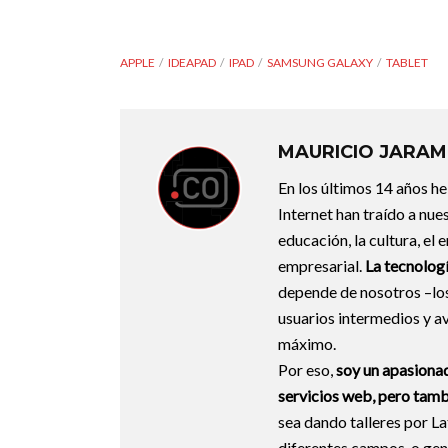
APPLE
IDEAPAD
IPAD
SAMSUNG GALAXY
TABLET
MAURICIO JARAM
En los últimos 14 años he
Internet han traído a nu
educación, la cultura, el 
empresarial.
La tecnologí
depende de nosotros –los
usuarios intermedios y a
máximo.
Por eso,
soy un apasionad
servicios web, pero tamb
sea dando talleres por L
diferentes campos, o ge