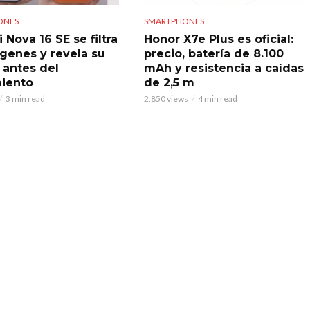
ONES
SMARTPHONES
Nova 16 SE se filtra
Honor X7e Plus es oficial:
genes y revela su
precio, batería de 8.100
 antes del
mAh y resistencia a caídas
iento
de 2,5 m
3 min read
2.850 views
4 min read