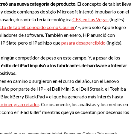
creó una nueva categoría de producto
. El concepto de tablet lleva
, y desde comienzos de siglo Microsoft intentó impulsarlo con el
pasado, durante la feria tecnológica
CES, en Las Vegas
(inglés), –
cto de tablet conocido como Courier
? –, pero sólo Apple logró
rrolladores de software. También en enero, HP anunció con
HP Slate, pero el iPad hizo que
pasara desapercibido
(inglés).
 ningún competidor de peso en este campo. Y, a pesar de los
 éxito del iPad impulsó a los fabricantes de hardware a intentar
ositivos.
en en camino o surgieron en el curso del año, son el Lenovo
año por parte de HP–, el Dell Mini 5, el Dell Streak, el Toshiba
el BlackBerry BlackPad y el que ha generado más interés hasta
primer gran retador
. Curiosamente, los analistas y los medios en
como el ‘iPad killer’, mientras que ya se cuentan por decenas los
anunció que su computador tablet Samsung Galaxy Tab estará