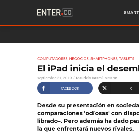
SMART
,
,
,
COMPUTADORES
NEGOCIOS
SMARTPHONES
TABLETS
El iPad inicia el dese
septiembre 21, 2010
Mauricio Jaramillo Marín
FACEBOOK
X
Desde su presentación en sociedad
comparaciones 'odiosas' con dispos
librado–. Pero además ha dado paso
la que enfrentará nuevos rivales.