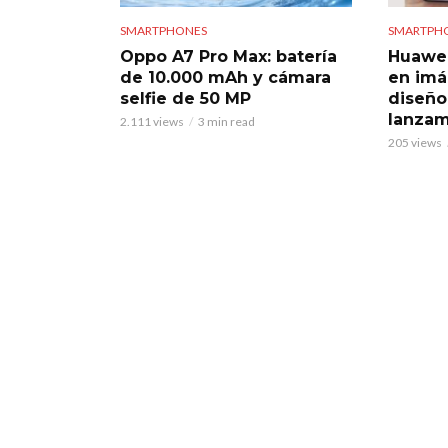
SMARTPHONES
SMARTPH
Oppo A7 Pro Max: batería
Huawei 
de 10.000 mAh y cámara
en imá
selfie de 50 MP
diseño
lanzam
2.111 views
3 min read
205 views