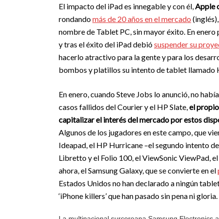
El impacto del iPad es innegable y con él,
Apple 
rondando
más de 20 años en el mercado
(inglés)
nombre de Tablet PC, sin mayor éxito. En enero 
y tras el éxito del iPad debió
suspender su proye
hacerlo atractivo para la gente y para los desa
bombos y platillos su intento de tablet llamado 
En enero, cuando Steve Jobs lo anunció, no había
casos fallidos del Courier y el HP Slate,
el propio
capitalizar el interés del mercado por estos disp
Algunos de los jugadores en este campo, que vien
Ideapad, el HP Hurricane –el segundo intento del 
Libretto y el Folio 100, el ViewSonic ViewPad, 
ahora, el Samsung Galaxy, que se convierte en el
Estados Unidos no han declarado a ningún tablet 
‘iPhone killers’ que han pasado sin pena ni gloria.
La multinacional surcoreana Samsung Electronics 