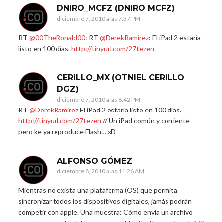
DNIRO_MCFZ (DNIRO MCFZ)
diciembre 7, 2010 a las 7:37 PM
RT
@00TheRonald00
: RT
@DerekRamirez
: El iPad 2 estaría
listo en 100 días.
http://tinyurl.com/27tezen
CERILLO_MX (OTNIEL CERILLO
DGZ)
diciembre 7, 2010 a las 8:42 PM
RT
@DerekRamirez
El iPad 2 estaría listo en 100 días.
http://tinyurl.com/27tezen
// Un iPad común y corriente
pero ke ya reproduce Flash… xD
ALFONSO GÓMEZ
diciembre 8, 2010 a las 11:26 AM
Mientras no exista una plataforma (OS) que permita
sincronizar todos los dispositivos digitales, jamás podrán
competir con apple. Una muestra: Cómo envía un archivo