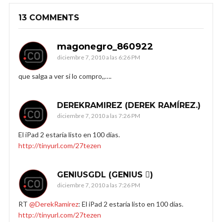
13 COMMENTS
magonegro_860922
diciembre 7, 2010 a las 6:26 PM
que salga a ver si lo compro,,….
DEREKRAMIREZ (DEREK RAMÍREZ.)
diciembre 7, 2010 a las 7:26 PM
El iPad 2 estaría listo en 100 días.
http://tinyurl.com/27tezen
GENIUSGDL (GENIUS )
diciembre 7, 2010 a las 7:26 PM
RT
@DerekRamirez
: El iPad 2 estaría listo en 100 días.
http://tinyurl.com/27tezen