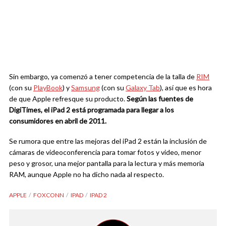
Sin embargo, ya comenzó a tener competencia de la talla de
RIM
(con su
PlayBook
) y
Samsung
(con su
Galaxy Tab
), así que es hora
de que Apple refresque su producto.
Según las fuentes de
DigiTimes, el iPad 2 está pro
g
ramada para
llegar a los
consumidores en
abr
i
l de 2011.
Se rumora que entre las mejoras del iPad 2 están la inclusión de
cámaras de videoconferencia para tomar fotos y video, menor
peso y grosor, una mejor pantalla para la lectura y más memoria
RAM, aunque Apple no ha dicho nada al respecto.
APPLE
FOXCONN
IPAD
IPAD 2