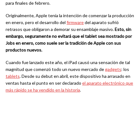
para finales de febrero.
Originalmente, Apple tenía la intención de comenzar la producción
en enero, pero el desarrollo del
firmware
del aparato sufrió
retrasos que obligaron a demorar su ensamblaje masivo.
Esto, sin
embargo, seguramente no evitará que el tablet sea mostra
d
o
p
o
r
J
o
b
s
e
n
e
n
e
r
o
,
como suele ser la tradición de Apple con sus
productos nuevos.
Cuando fue lanzado este año, el iPad causó una sensación de tal
magnitud que comenzó todo un nuevo mercado de
gadgets
: los
tablets
. Desde su debut en abril, este dispositivo ha arrasado en
ventas hasta el punto en ser declarado
el aparato electrónico que
más rápido se ha vendido en la historia
.