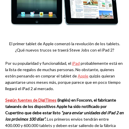
El primer tablet de Apple comenzó la revolución de los tablets.
¿Qué nuevos trucos se traerá Steve Jobs con el iPad 2?
Por su popularidad y funcionalidad, el
iPad
probablemente está en
la lista de regalos de muchas personas. No obstante, quienes
estén pensando en comprar el tablet de
Apple
quizás quieran
aguantarse unos meses más, porque parece que en poco tiempo
llegará el iPad 2 al mercado.
Según fuentes de DigiTimes
(inglés) en Foxconn, el fabricante
taiwanés de los dispositivos Apple ha sido notificado por
Cupertino que debe estar listo
“para enviar unidades del iPad 2 en
los próximos 1
0
0 días”
.
Los primeros envíos tendrán entre
400.000 y 600.000 tablets y deben estar saliendo de la fábrica