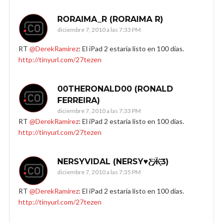
RORAIMA_R (RORAIMA R)
diciembre 7, 2010 a las 7:33 PM
RT
@DerekRamirez
: El iPad 2 estaría listo en 100 días.
http://tinyurl.com/27tezen
00THERONALD00 (RONALD
FERREIRA)
diciembre 7, 2010 a las 7:33 PM
RT
@DerekRamirez
: El iPad 2 estaría listo en 100 días.
http://tinyurl.com/27tezen
NERSYVIDAL (NERSY♥Ƹ̵̡Ӝ̵̨̄Ʒ)
diciembre 7, 2010 a las 7:35 PM
RT
@DerekRamirez
: El iPad 2 estaría listo en 100 días.
http://tinyurl.com/27tezen