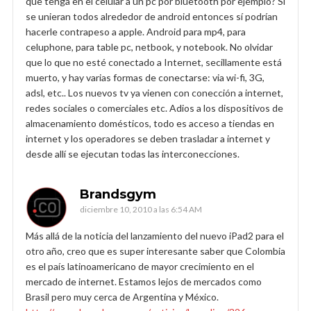
que tenga en el celular a un pc por bluetooth por ejemplo? Si
se unieran todos alrededor de android entonces sí podrían
hacerle contrapeso a apple. Android para mp4, para
celuphone, para table pc, netbook, y notebook. No olvidar
que lo que no esté conectado a Internet, secillamente está
muerto, y hay varias formas de conectarse: via wi-fi, 3G,
adsl, etc.. Los nuevos tv ya vienen con conección a internet,
redes sociales o comerciales etc. Adios a los dispositivos de
almacenamiento domésticos, todo es acceso a tiendas en
internet y los operadores se deben trasladar a internet y
desde allí se ejecutan todas las interconecciones.
Brandsgym
diciembre 10, 2010 a las 6:54 AM
Más allá de la noticia del lanzamiento del nuevo iPad2 para el
otro año, creo que es super interesante saber que Colombia
es el país latinoamericano de mayor crecimiento en el
mercado de internet. Estamos lejos de mercados como
Brasil pero muy cerca de Argentina y México.