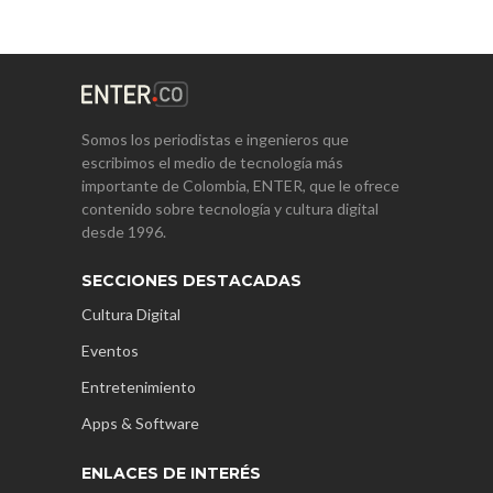
Somos los periodistas e ingenieros que
escribimos el medio de tecnología más
importante de Colombia, ENTER, que le ofrece
contenido sobre tecnología y cultura digital
desde 1996.
SECCIONES DESTACADAS
Cultura Digital
Eventos
Entretenimiento
Apps & Software
ENLACES DE INTERÉS