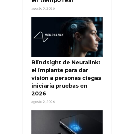
en tiempo real
agosto 5, 2026
Blindsight de Neuralink:
el implante para dar
visión a personas ciegas
iniciaría pruebas en
2026
agosto 2, 2026