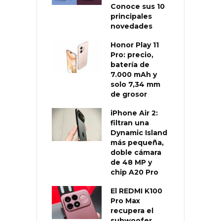
Conoce sus 10
principales
novedades
Honor Play 11
Pro: precio,
batería de
7.000 mAh y
solo 7,34 mm
de grosor
iPhone Air 2:
filtran una
Dynamic Island
más pequeña,
doble cámara
de 48 MP y
chip A20 Pro
El REDMI K100
Pro Max
recupera el
subwoofer