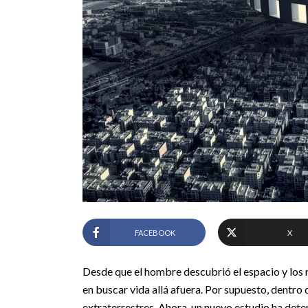
FACEBOOK
X
Desde que el hombre descubrió el espacio y los mi
en buscar vida allá afuera. Por supuesto, dentro 
extraterrestres. Ahora, un nuevo estudio ha de