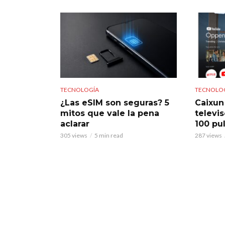
TECNOLOGÍA
TECNOLO
¿Las eSIM son seguras? 5
Caixun
mitos que vale la pena
televi
aclarar
100 pu
305 views
5 min read
287 views