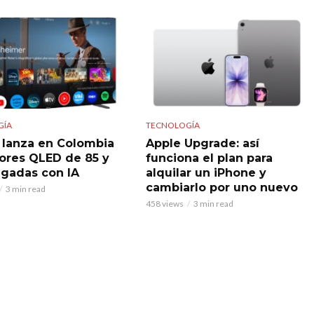
GÍA
TECNOLOGÍA
 lanza en Colombia
Apple Upgrade: así
sores QLED de 85 y
funciona el plan para
lgadas con IA
alquilar un iPhone y
cambiarlo por uno nuevo
3 min read
458 views
3 min read